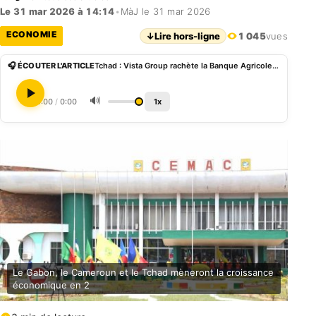
Le 31 mar 2026 à 14:14
•
MàJ le 31 mar 2026
ECONOMIE
↓
Lire hors-ligne
1 045
vues
🎧 ÉCOUTER L'ARTICLE
Tchad : Vista Group rachète la Banque Agricole et Commerciale et s’ouvre les portes de la CEMAC
🔊
0:00
/
0:00
1x
Le Gabon, le Cameroun et le Tchad mèneront la croissance
économique en 2