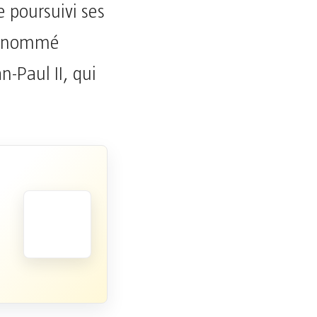
e poursuivi ses
re nommé
-Paul II, qui