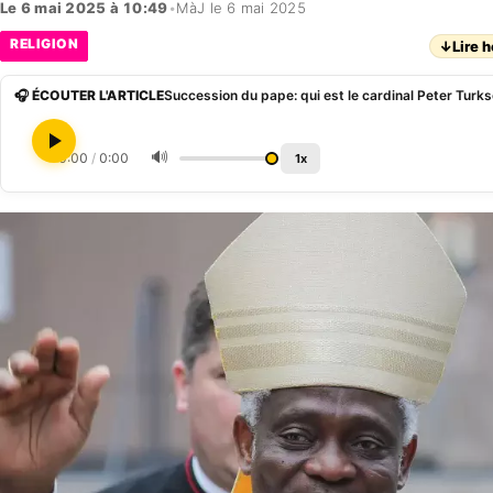
Le 6 mai 2025 à 10:49
•
MàJ le 6 mai 2025
RELIGION
↓
Lire h
🎧 ÉCOUTER L'ARTICLE
🔊
0:00
/
0:00
1x