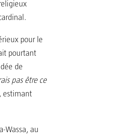
religieux
cardinal.
rieux pour le
ait pourtant
’idée de
ais pas être ce
n, estimant
ta-Wassa, au