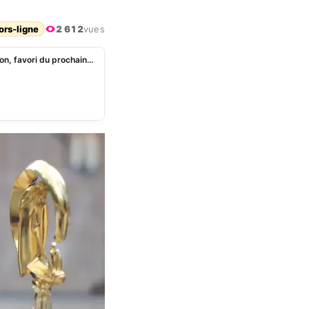
ors-ligne
2 612
vues
Succession du pape: qui est le cardinal Peter Turkson, favori du prochain conclave ?