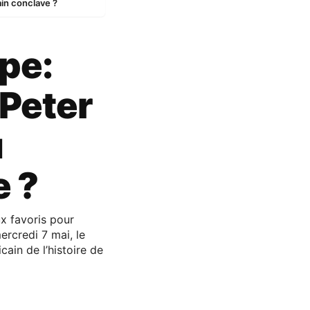
ain conclave ?
pe:
 Peter
u
e ?
ux favoris pour
ercredi 7 mai, le
cain de l’histoire de