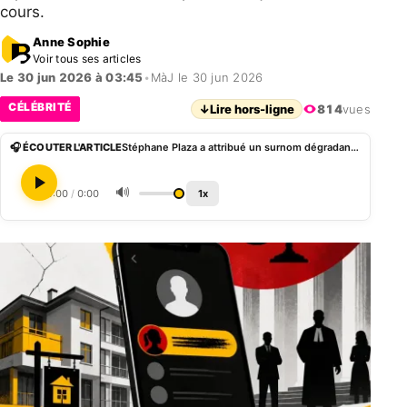
cours.
Anne Sophie
Voir tous ses articles
Le 30 jun 2026 à 03:45
•
MàJ le 30 jun 2026
CÉLÉBRITÉ
↓
Lire hors-ligne
814
vues
🎧 ÉCOUTER L'ARTICLE
Stéphane Plaza a attribué un surnom dégradant à une ex dans son répertoire téléphonique
🔊
0:00
/
0:00
1x