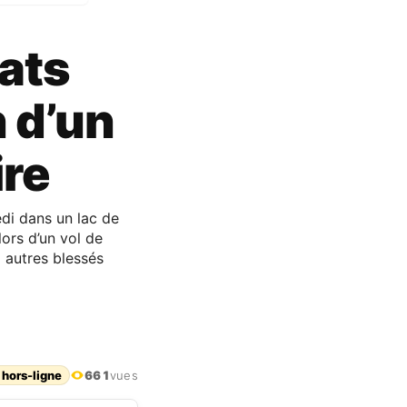
dats
h d’un
ire
edi dans un lac de
ors d’un vol de
x autres blessés
 hors-ligne
661
vues