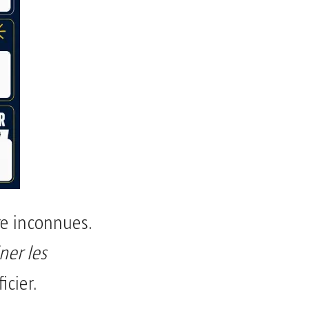
re inconnues.
ner les
icier.