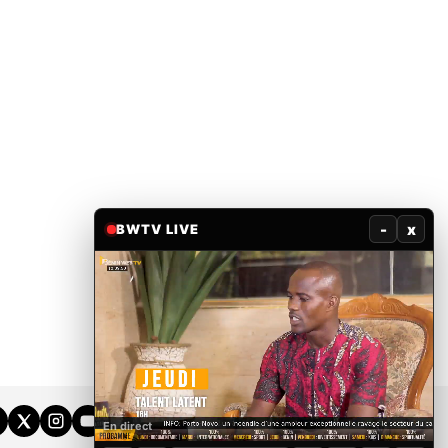
-
x
BWTV LIVE
En direct