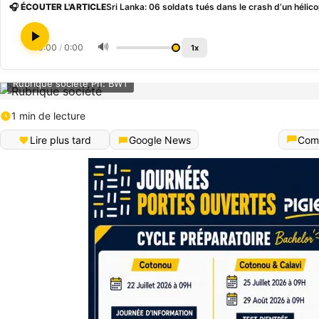
🎧 ÉCOUTER L'ARTICLE
Sri Lanka: 06 soldats tués dans le crash d’un hélico
🔊
0:00
/
0:00
1x
Rubrique société Ph: BWT
1 min de lecture
Lire plus tard
Google News
Com