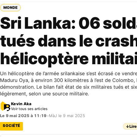
MONDE
Sri Lanka: 06 sol
tués dans le cras
hélicoptère milita
Un hélicoptère de l’armée srilankaise s’est écrasé ce vendr
Maduru Oya, à environ 300 kilomètres à l’est de Colombo, l
démonstration. Le bilan fait état de six militaires tués et si
légèrement, selon une source militaire.
Kevin Aka
Voir tous ses articles
Le 9 mai 2025 à 11:19
•
MàJ le 9 mai 2025
SOCIÉTÉ
↓
Lire