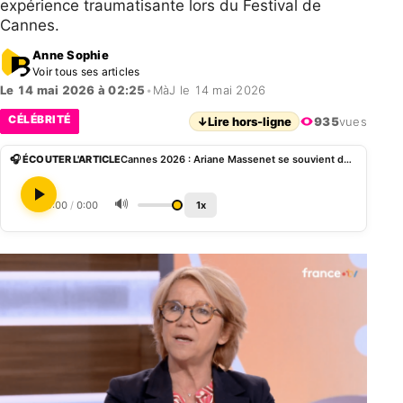
expérience traumatisante lors du Festival de
Cannes.
Anne Sophie
Voir tous ses articles
Le 14 mai 2026 à 02:25
•
MàJ le 14 mai 2026
CÉLÉBRITÉ
↓
Lire hors-ligne
935
vues
🎧 ÉCOUTER L'ARTICLE
Cannes 2026 : Ariane Massenet se souvient de son ensemble en soie orange cauchemardesque
🔊
0:00
/
0:00
1x