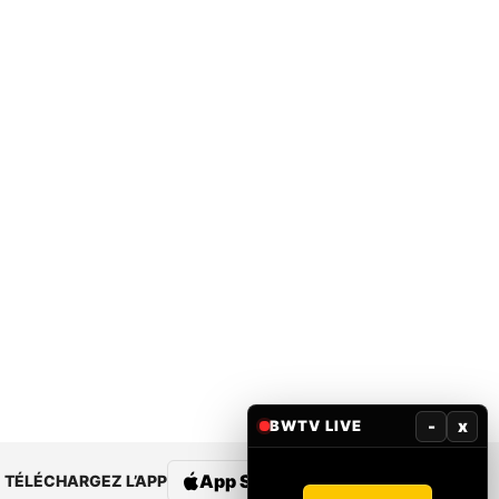
-
x
BWTV LIVE
App Store
Google Play
TÉLÉCHARGEZ L’APP