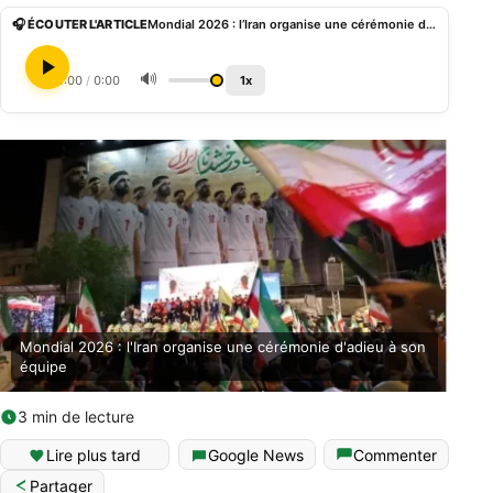
🎧 ÉCOUTER L'ARTICLE
Mondial 2026 : l’Iran organise une cérémonie d’adieu à son équipe
🔊
0:00
/
0:00
1x
Mondial 2026 : l'Iran organise une cérémonie d'adieu à son
équipe
3 min de lecture
Lire plus tard
Google News
Commenter
Partager