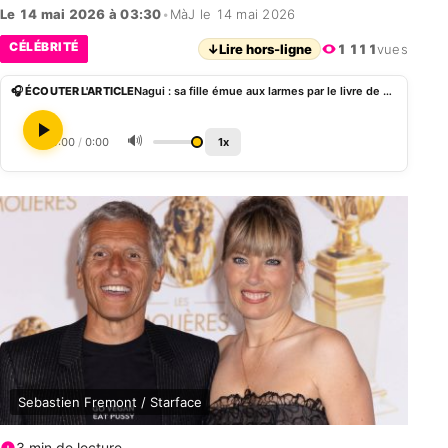
Le 14 mai 2026 à 03:30
•
MàJ le 14 mai 2026
CÉLÉBRITÉ
↓
Lire hors-ligne
1 111
vues
🎧 ÉCOUTER L'ARTICLE
Nagui : sa fille émue aux larmes par le livre de Mélanie Page
🔊
0:00
/
0:00
1x
Sebastien Fremont / Starface
3 min de lecture