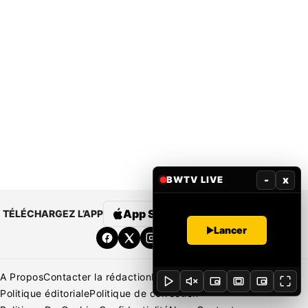
-
x
BWTV LIVE
App Store
Google Play
TÉLÉCHARGEZ L’APP
Lancer
A Propos
Contacter la rédaction
Rédaction
Mentions légales
Politique éditoriale
Politique de correction