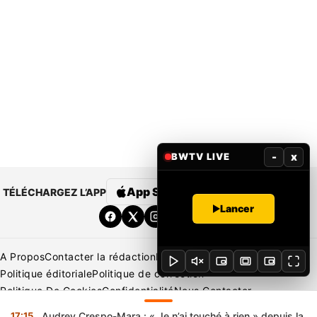
-
x
BWTV LIVE
App Store
Google Play
TÉLÉCHARGEZ L’APP
Lancer
A Propos
Contacter la rédaction
Rédaction
Mentions légales
Politique éditoriale
Politique de correction
Politique De Cookies
Confidentialité
Nous Contacter
Applications
BeNews | France
BeNews | Ivoire
17:15
Audrey Crespo-Mara : « Je n’ai touché à rien » depuis la