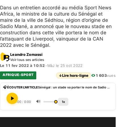
Dans un entretien accordé au média Sport News
Africa, le ministre de la culture du Sénégal et
maire de la ville de Sédhiou, région d’origine de
Sadio Mané, a annoncé que le nouveau stade en
construction dans cette ville portera le nom de
l’attaquant de Liverpool, vainqueur de la CAN
2022 avec le Sénégal.
Leandro Zomassi
Voir tous ses articles
Le 11 fev 2022 à 10:52
•
MàJ le 25 oct 2022
AFRIQUE-SPORT
↓
Lire hors-ligne
1 603
vues
🎧 ÉCOUTER L'ARTICLE
Sénégal : un stade va porter le nom de Sadio Mané
🔊
0:00
/
0:00
1x