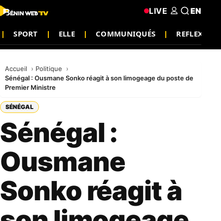
LIVE
EN
SPORT
ELLE
COMMUNIQUÉS
REFLEXION
Accueil
Politique
Sénégal : Ousmane Sonko réagit à son limogeage du poste de
Premier Ministre
SÉNÉGAL
Sénégal :
Ousmane
Sonko réagit à
son limogeage