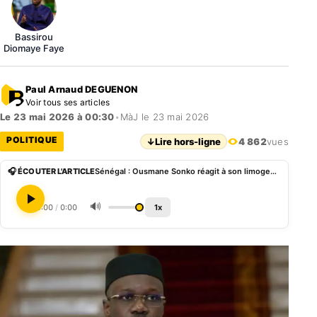
Bassirou
Diomaye Faye
Paul Arnaud DEGUENON
Voir tous ses articles
Le 23 mai 2026 à 00:30
•
MàJ le 23 mai 2026
POLITIQUE
↓
Lire hors-ligne
4 862
vues
🎧 ÉCOUTER L'ARTICLE
Sénégal : Ousmane Sonko réagit à son limogeage du poste de Premier Ministre
🔊
0:00
/
0:00
1x