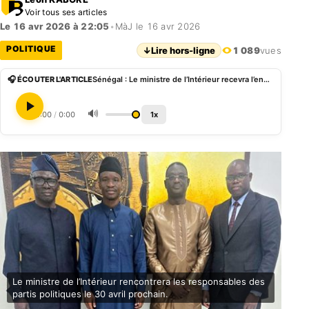
Voir tous ses articles
Le 16 avr 2026 à 22:05
•
MàJ le 16 avr 2026
POLITIQUE
↓
Lire hors-ligne
1 089
vues
🎧 ÉCOUTER L'ARTICLE
Sénégal : Le ministre de l’Intérieur recevra l’ensemble des partis politiques le 30 avril
🔊
0:00
/
0:00
1x
Le ministre de l’Intérieur rencontrera les responsables des
partis politiques le 30 avril prochain.