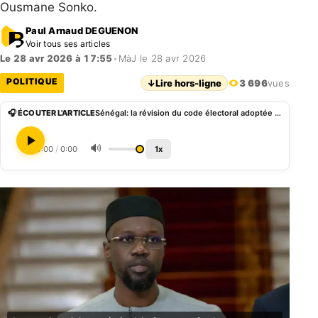
Ousmane Sonko.
Paul Arnaud DEGUENON
Voir tous ses articles
Le 28 avr 2026 à 17:55
•
MàJ le 28 avr 2026
POLITIQUE
↓
Lire hors-ligne
3 696
vues
🎧 ÉCOUTER L'ARTICLE
Sénégal: la révision du code électoral adoptée avec la perspective d’un retour de Ousmane Sonko
🔊
0:00
/
0:00
1x