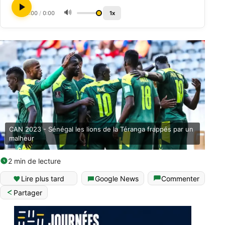
🔊
0:00
/
0:00
1x
CAN 2023 - Sénégal les lions de la Téranga frappés par un
malheur
2 min de lecture
Lire plus tard
Google News
Commenter
Partager