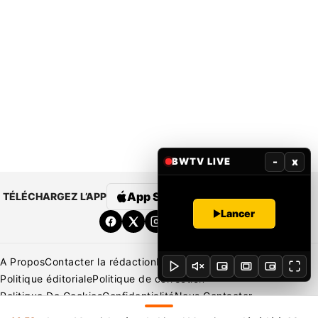
-
x
BWTV LIVE
App Store
Google Play
TÉLÉCHARGEZ L’APP
Lancer
A Propos
Contacter la rédaction
Rédaction
Mentions légales
Politique éditoriale
Politique de correction
Politique De Cookies
Confidentialité
Nous Contacter
Applications
BeNews | France
BeNews | Ivoire