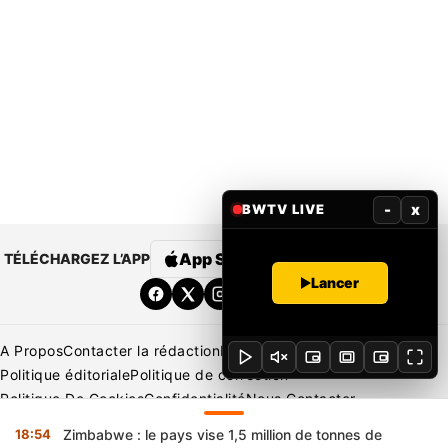
-
x
BWTV LIVE
App Store
Google Play
TÉLÉCHARGEZ L’APP
Lancer
A Propos
Contacter la rédaction
Rédaction
Mentions légales
Politique éditoriale
Politique de correction
Politique De Cookies
Confidentialité
Nous Contacter
Applications
BeNews | France
BeNews | Ivoire
18:54
Zimbabwe : le pays vise 1,5 million de tonnes de
Copyright © 2026 BENIN WEB TV | Tous Droits Réservés