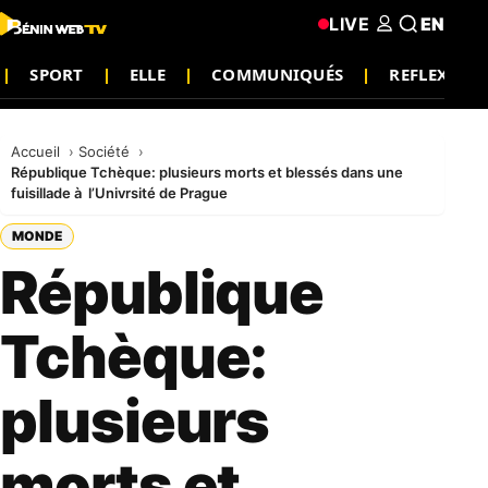
LIVE
EN
SPORT
ELLE
COMMUNIQUÉS
REFLEXION
Accueil
Société
République Tchèque: plusieurs morts et blessés dans une
fuisillade à l’Univrsité de Prague
MONDE
République
Tchèque:
plusieurs
morts et