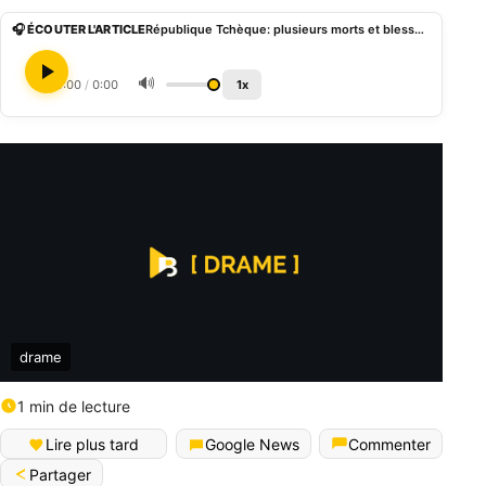
🎧 ÉCOUTER L'ARTICLE
République Tchèque: plusieurs morts et blessés dans une fuisillade à l’Univrsité de Prague
🔊
0:00
/
0:00
1x
drame
1 min de lecture
Lire plus tard
Google News
Commenter
Partager