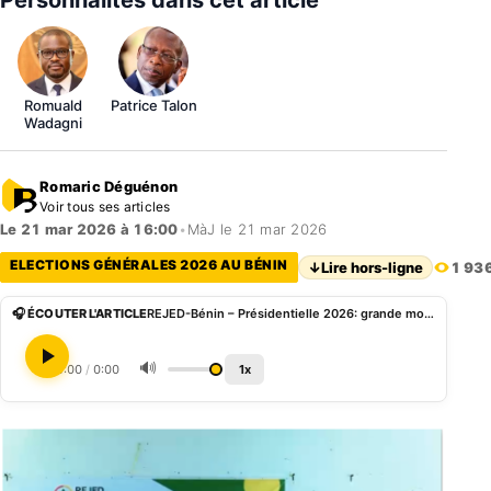
Personnalités dans cet article
Romuald
Patrice Talon
Wadagni
Romaric Déguénon
Voir tous ses articles
Le 21 mar 2026 à 16:00
•
MàJ le 21 mar 2026
ELECTIONS GÉNÉRALES 2026 AU BÉNIN
↓
Lire hors-ligne
1 93
🎧 ÉCOUTER L'ARTICLE
REJED-Bénin – Présidentielle 2026: grande mobilisation de soutien à Sè au duo Wadagni – Talata
🔊
0:00
/
0:00
1x