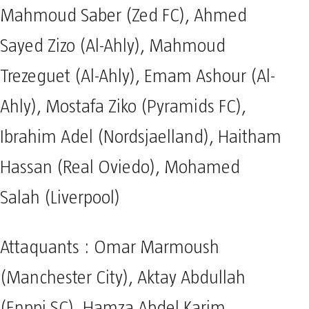
Mahmoud Saber (Zed FC), Ahmed
Sayed Zizo (Al-Ahly), Mahmoud
Trezeguet (Al-Ahly), Emam Ashour (Al-
Ahly), Mostafa Ziko (Pyramids FC),
Ibrahim Adel (Nordsjaelland), Haitham
Hassan (Real Oviedo), Mohamed
Salah (Liverpool)
Attaquants : Omar Marmoush
(Manchester City), Aktay Abdullah
(Enppi SC), Hamza Abdel Karim