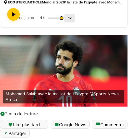
🎧 ÉCOUTER L'ARTICLE
Mondial 2026: la liste de l’Egypte avec Mohamed Salah
🔊
0:00
/
0:00
1x
Mohamed Salah avec le maillot de l'Egypte @Sports News
Africa
2 min de lecture
Lire plus tard
Google News
Commenter
Partager