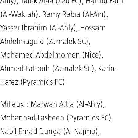
Ahly), Tarek Alaa (Zed FC), Hamdi Fathi
(Al-Wakrah), Ramy Rabia (Al-Ain),
Yasser Ibrahim (Al-Ahly), Hossam
Abdelmaguid (Zamalek SC),
Mohamed Abdelmomen (Nice),
Ahmed Fattouh (Zamalek SC), Karim
Hafez (Pyramids FC)
Milieux : Marwan Attia (Al-Ahly),
Mohannad Lasheen (Pyramids FC),
Nabil Emad Dunga (Al-Najma),