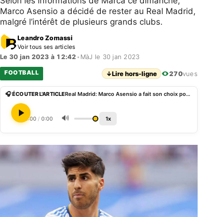
Selon les informations de Marca ce dimanche,
Marco Asensio a décidé de rester au Real Madrid,
malgré l’intérêt de plusieurs grands clubs.
Leandro Zomassi
Voir tous ses articles
Le 30 jan 2023 à 12:42
•
MàJ le 30 jan 2023
FOOTBALL
↓
Lire hors-ligne
270
vues
🎧 ÉCOUTER L'ARTICLE
Real Madrid: Marco Asensio a fait son choix pour son avenir
🔊
0:00
/
0:00
1x