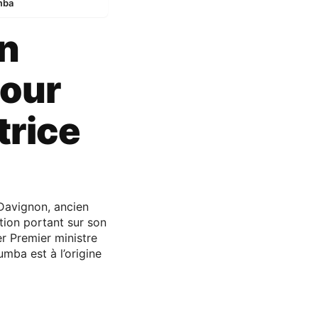
mba
en
pour
trice
 Davignon, ancien
tion portant sur son
r Premier ministre
umba est à l’origine