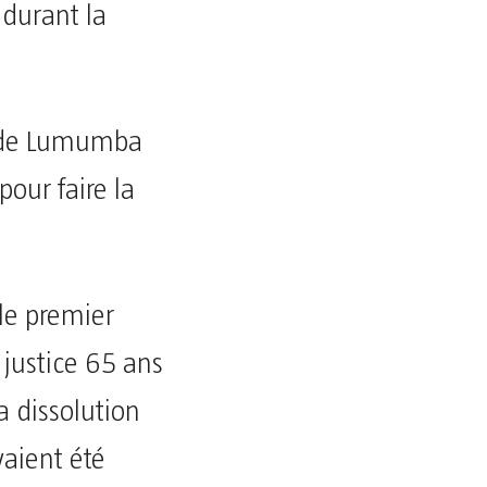
durant la
le de Lumumba
our faire la
 le premier
 justice 65 ans
a dissolution
vaient été