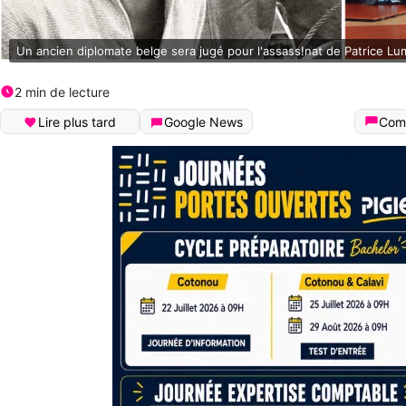
Un ancien diplomate belge sera jugé pour l'assass!nat de Patrice L
2 min de lecture
Lire plus tard
Google News
Com