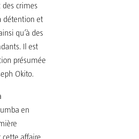
t des crimes
a détention et
ainsi qu’à des
dants. Il est
tion présumée
seph Okito.
a
umumba en
emière
cette affaire.