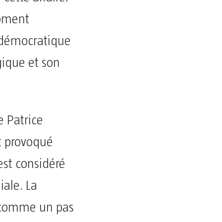
moment
e démocratique
gique et son
e Patrice
t provoqué
est considéré
iale. La
e comme un pas