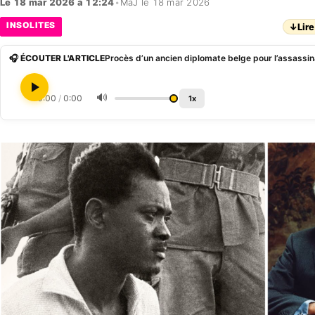
Le 18 mar 2026 à 12:24
•
MàJ le 18 mar 2026
INSOLITES
↓
Lire
🎧 ÉCOUTER L'ARTICLE
Procès d’un ancien diplomate belge pour l’assass
🔊
0:00
/
0:00
1x