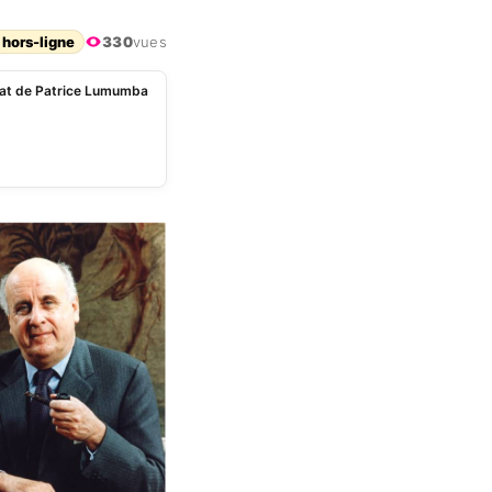
 hors-ligne
330
vues
inat de Patrice Lumumba