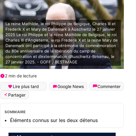
La reine Mathilde, le roi Philippe de Belgique, Charles III et
Frederik X et Mary de Danemark à Auschwitz le 27 janvier
2025 Le roi Philippe et la reine Mathilde de Belgique, le roi
Charles III d'Angleterre, le roi Frederik X et la reine Mary de
Danemark ont participé à la cérémonie de commémoration
du 80e anniversaire de la libération du camp de
concentration et d’extermination d’Auschwitz-Birkenau, le
27 janvier 2025. - GOFF / BESTIMAGE
2 min de lecture
Lire plus tard
Google News
Commenter
Partager
SOMMAIRE
Éléments connus sur les deux détenus