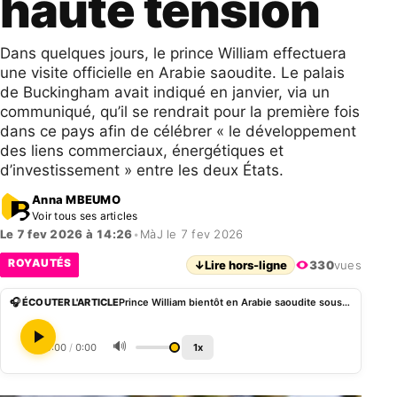
haute tension
Dans quelques jours, le prince William effectuera
une visite officielle en Arabie saoudite. Le palais
de Buckingham avait indiqué en janvier, via un
communiqué, qu’il se rendrait pour la première fois
dans ce pays afin de célébrer « le développement
des liens commerciaux, énergétiques et
d’investissement » entre les deux États.
Anna MBEUMO
Voir tous ses articles
Le 7 fev 2026 à 14:26
•
MàJ le 7 fev 2026
ROYAUTÉS
↓
Lire hors-ligne
330
vues
🎧 ÉCOUTER L'ARTICLE
Prince William bientôt en Arabie saoudite sous haute tension
🔊
0:00
/
0:00
1x