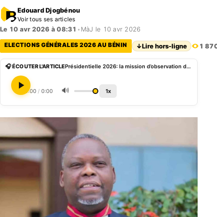
Edouard Djogbénou
Voir tous ses articles
Le 10 avr 2026 à 08:31
•
MàJ le 10 avr 2026
ELECTIONS GÉNÉRALES 2026 AU BÉNIN
↓
Lire hors-ligne
1 87
🎧 ÉCOUTER L'ARTICLE
Présidentielle 2026: la mission d’observation de la CEDEAO engage des échanges avec la HAAC
🔊
0:00
/
0:00
1x