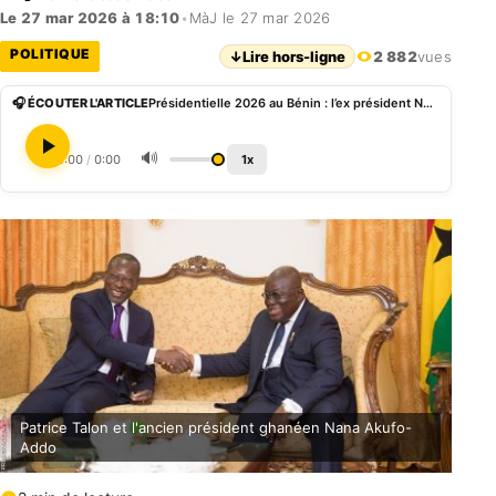
Le 27 mar 2026 à 18:10
•
MàJ le 27 mar 2026
POLITIQUE
↓
Lire hors-ligne
2 882
vues
🎧 ÉCOUTER L'ARTICLE
Présidentielle 2026 au Bénin : l’ex président Nana Akufo-Addo à la tête de la la mission d’observation de la CEDEAO
🔊
0:00
/
0:00
1x
Patrice Talon et l'ancien président ghanéen Nana Akufo-
Addo