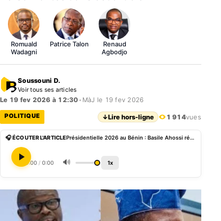
Romuald
Patrice Talon
Renaud
Wadagni
Agbodjo
Soussouni D.
Voir tous ses articles
Le 19 fev 2026 à 12:30
•
MàJ le 19 fev 2026
POLITIQUE
↓
Lire hors-ligne
1 914
vues
🎧 ÉCOUTER L'ARTICLE
Présidentielle 2026 au Bénin : Basile Ahossi réagit à l’idée d’un « pas match » entre Wadagni et Hounkpè
🔊
0:00
/
0:00
1x