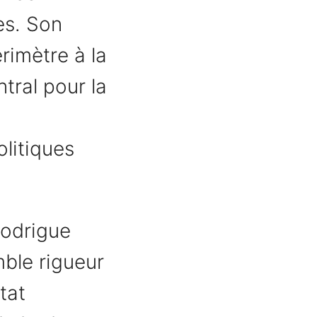
es. Son
rimètre à la
tral pour la
olitiques
odrigue
ble rigueur
tat