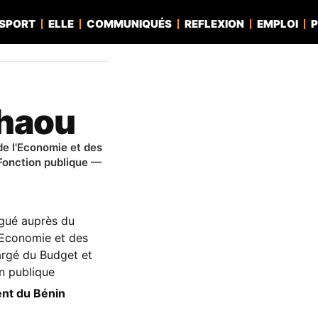
SPORT
ELLE
COMMUNIQUÉS
REFLEXION
EMPLOI
P
haou
de l'Economie et des
 Fonction publique —
égué auprès du
l'Economie et des
argé du Budget et
on publique
nt du Bénin