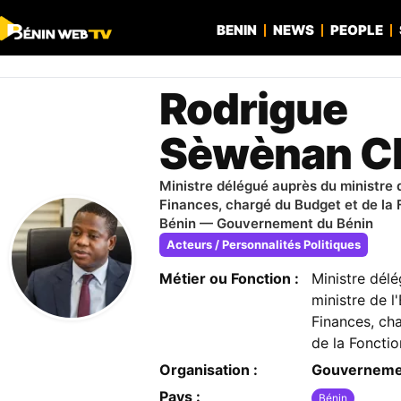
BENIN
NEWS
PEOPLE
Rodrigue
Sèwènan C
Ministre délégué auprès du ministre 
Finances, chargé du Budget et de la
Bénin — Gouvernement du Bénin
Acteurs / Personnalités Politiques
Métier ou Fonction :
Ministre dél
ministre de 
Finances, ch
de la Foncti
Organisation :
Gouverneme
Pays :
Bénin