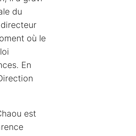
ale du
 directeur
moment où le
loi
ances. En
 Direction
Chaou est
arence