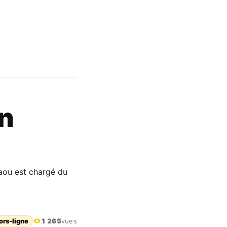
n
aou est chargé du
ors-ligne
1 265
vues