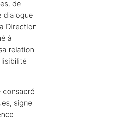
es, de
e dialogue
a Direction
hé à
sa relation
isibilité
e consacré
ues, signe
ience