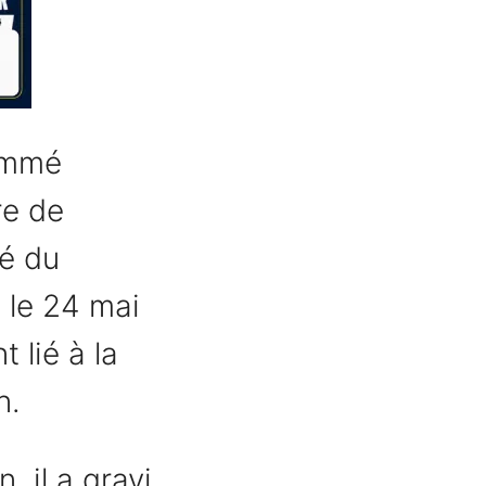
ommé
re de
gé du
 le 24 mai
 lié à la
n.
, il a gravi