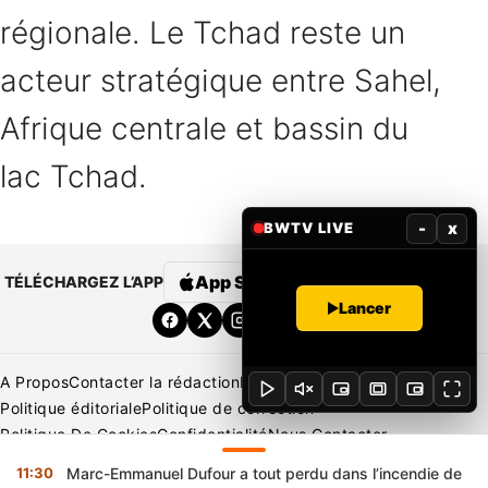
régionale. Le Tchad reste un
acteur stratégique entre Sahel,
Afrique centrale et bassin du
lac Tchad.
-
x
BWTV LIVE
App Store
Google Play
TÉLÉCHARGEZ L’APP
Lancer
A Propos
Contacter la rédaction
Rédaction
Mentions légales
Politique éditoriale
Politique de correction
Politique De Cookies
Confidentialité
Nous Contacter
Applications
BeNews | France
BeNews | Ivoire
11:30
Marc-Emmanuel Dufour a tout perdu dans l’incendie de
Copyright © 2026 BENIN WEB TV | Tous Droits Réservés