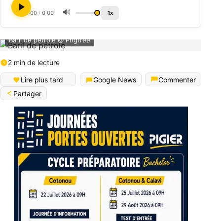
🔊
0:00
/
0:00
1x
Baril de pétrole @ Pngtree
2 min de lecture
Lire plus tard
Google News
Commenter
Partager