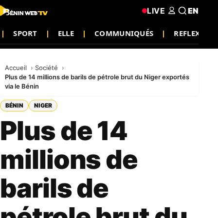
LIVE
EN
SPORT
ELLE
COMMUNIQUÉS
REFLEXION
Accueil
Société
Plus de 14 millions de barils de pétrole brut du Niger exportés
via le Bénin
BÉNIN
NIGER
Plus de 14
millions de
barils de
pétrole brut du