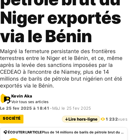
Niger exportés
via le Bénin
Malgré la fermeture persistante des frontières
terrestres entre le Niger et le Bénin, et ce, même
après la levée des sanctions imposées par la
CEDEAO à l’encontre de Niamey, plus de 14
millions de barils de pétrole brut nigérien ont été
exportés via le Bénin.
Kevin Aka
Voir tous ses articles
Le 25 fev 2025 à 18:41
•
MàJ le 25 fev 2025
SOCIÉTÉ
↓
Lire hors-ligne
1 232
vues
🎧 ÉCOUTER L'ARTICLE
Plus de 14 millions de barils de pétrole brut du Niger exportés via le Bénin