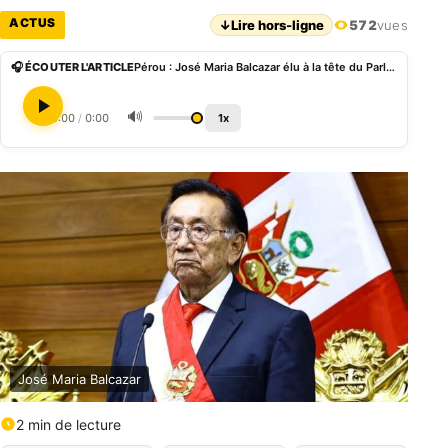
ACTUS
↓
Lire hors-ligne
572
vues
🎧 ÉCOUTER L'ARTICLE
Pérou : José Maria Balcazar élu à la tête du Parlement et appelé à devenir président par intérim
🔊
0:00
/
0:00
1x
José Maria Balcazar
2 min de lecture