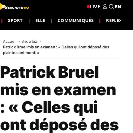
LIVE
EN
SPORT
ELLE
COMMUNIQUÉS
REFLEXION
Accueil
Showbiz
Patrick Bruel mis en examen : « Celles qui ont déposé des
plaintes ont menti »
Patrick Bruel
mis en examen
: « Celles qui
ont déposé des