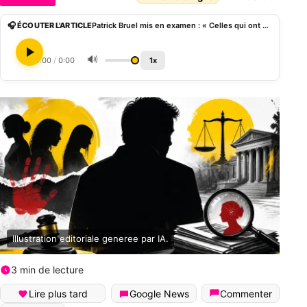
🎧 ÉCOUTER L'ARTICLE
Patrick Bruel mis en examen : « Celles qui ont déposé des plaintes ont menti »
🔊
0:00
/
0:00
1x
Illustration editoriale generee par IA.
3 min de lecture
Lire plus tard
Google News
Commenter