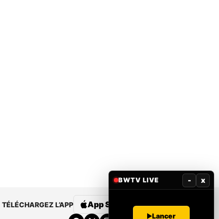
-
x
BWTV LIVE
App Store
Google Play
TÉLÉCHARGEZ L’APP
Lancer