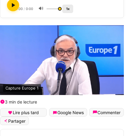
🔊
0:00
/
0:00
1x
Capture Europe 1
3 min de lecture
Lire plus tard
Google News
Commenter
Partager