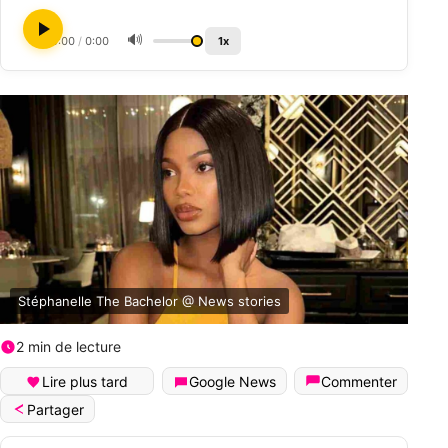
🔊
0:00
/
0:00
1x
Stéphanelle The Bachelor @ News stories
2 min de lecture
Lire plus tard
Google News
Commenter
Partager