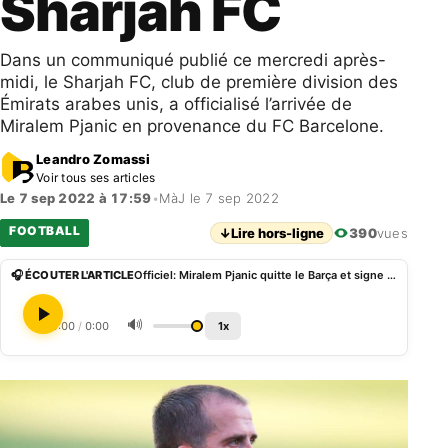
Sharjah FC
Dans un communiqué publié ce mercredi après-
midi, le Sharjah FC, club de première division des
Émirats arabes unis, a officialisé l’arrivée de
Miralem Pjanic en provenance du FC Barcelone.
Leandro Zomassi
Voir tous ses articles
Le 7 sep 2022 à 17:59
•
MàJ le 7 sep 2022
FOOTBALL
↓
Lire hors-ligne
390
vues
🎧 ÉCOUTER L'ARTICLE
Officiel: Miralem Pjanic quitte le Barça et signe au Sharjah FC
🔊
0:00
/
0:00
1x