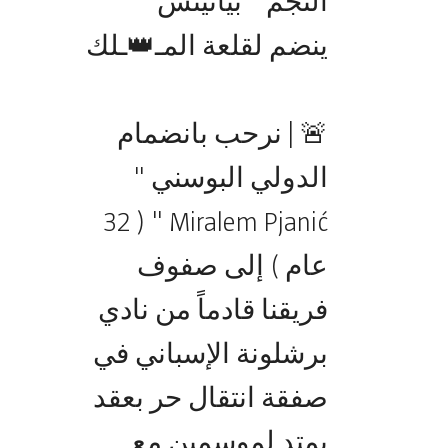
النجم " بيانيتش "
ينضم لقلعة المـ👑ـلك
🚨 | نرحب بانضمام
الدولي البوسني "
Miralem Pjanić " ( 32
عام ) إلى صفوف
فريقنا قادماً من نادي
برشلونة الإسباني في
صفقة انتقال حر بعقد
يمتد لموسمين مع