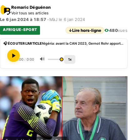
Romaric Déguénon
Voir tous ses articles
Le 6 jan 2024 à 18:57
•
MàJ le 6 jan 2024
AFRIQUE-SPORT
↓
Lire hors-ligne
480
vues
🎧 ÉCOUTER L'ARTICLE
Nigéria: avant la CAN 2023, Gernot Rohr apporte son soutien à Francis Uzoho
🔊
0:00
/
0:00
1x