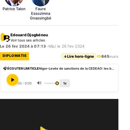
Patrice Talon
Faure
Essozimna
Gnassingbé
Edouard Djogbénou
Voir tous ses articles
Le 26 fev 2024 à 07:13
•
MàJ le 26 fev 2024
DIPLOMATIE
↓
Lire hors-ligne
645
vues
🎧 ÉCOUTER L'ARTICLE
Niger-Levée de sanctions de la CEDEAO: les barrières frontalières levées du côté du Bénin
🔊
0:00
/
0:00
1x