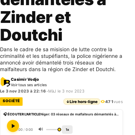
Zinder et
Doutchi
Dans le cadre de sa misision de lutte contre la
criminalité et les stupéfiants, la police nigérienne a
annoncé avoir démantelé trois réseaux de
malfaiteurs dans la région de Zinder et Doutchi.
Casimir Vodjo
Voir tous ses articles
Le 3 nov 2023 à 22:16
•
MàJ le 3 nov 2023
SOCIÉTÉ
↓
Lire hors-ligne
471
vues
🎧 ÉCOUTER L'ARTICLE
Niger: 03 réseaux de malfaiteurs démantelés à Zinder et Doutchi
🔊
0:00
/
0:00
1x