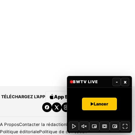
-
x
BWTV LIVE
App Store
Google Play
TÉLÉCHARGEZ L’APP
Lancer
A Propos
Contacter la rédaction
Rédaction
Mentions légales
Politique éditoriale
Politique de correction