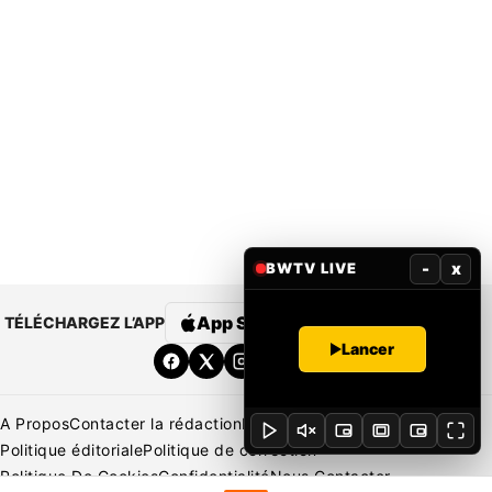
-
x
BWTV LIVE
App Store
Google Play
TÉLÉCHARGEZ L’APP
Lancer
A Propos
Contacter la rédaction
Rédaction
Mentions légales
Politique éditoriale
Politique de correction
Politique De Cookies
Confidentialité
Nous Contacter