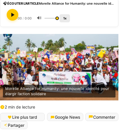
🎧 ÉCOUTER L'ARTICLE
Morelle Alliance for Humanity: une nouvelle identité pour élargir l’action solidaire
🔊
0:00
/
0:00
1x
Morelle Alliance for Humanity: une nouvelle identité pour
élargir l’action solidaire
2 min de lecture
Lire plus tard
Google News
Commenter
Partager