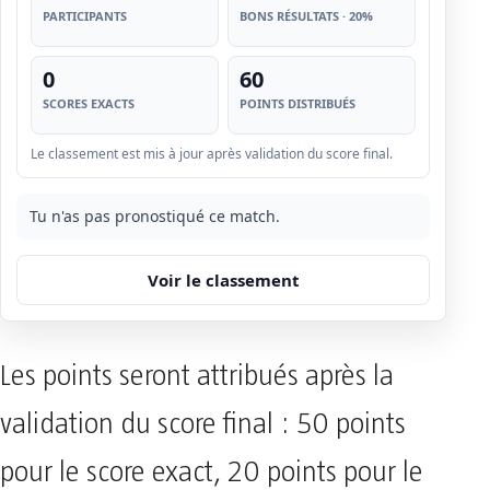
PARTICIPANTS
BONS RÉSULTATS · 20%
0
60
SCORES EXACTS
POINTS DISTRIBUÉS
Le classement est mis à jour après validation du score final.
Tu n'as pas pronostiqué ce match.
Voir le classement
Les points seront attribués après la
validation du score final : 50 points
pour le score exact, 20 points pour le