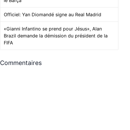
le Barça
Officiel: Yan Diomandé signe au Real Madrid
«Gianni Infantino se prend pour Jésus», Alan
Brazil demande la démission du président de la
FIFA
Commentaires