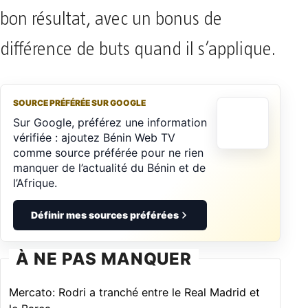
bon résultat, avec un bonus de
différence de buts quand il s’applique.
SOURCE PRÉFÉRÉE SUR GOOGLE
Sur Google, préférez une information
vérifiée : ajoutez Bénin Web TV
comme source préférée pour ne rien
manquer de l’actualité du Bénin et de
l’Afrique.
Définir mes sources préférées
À NE PAS MANQUER
Mercato: Rodri a tranché entre le Real Madrid et