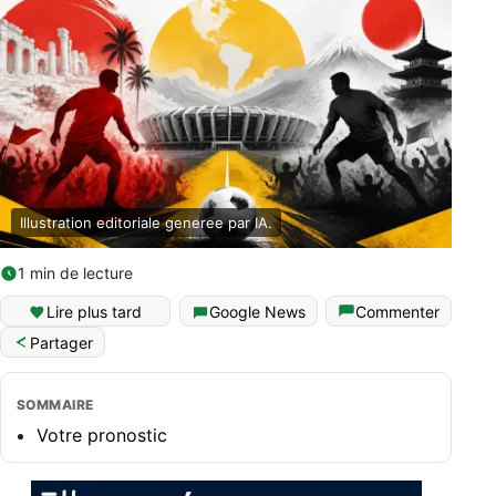
Illustration editoriale generee par IA.
1 min de lecture
Lire plus tard
Google News
Commenter
Partager
SOMMAIRE
Votre pronostic