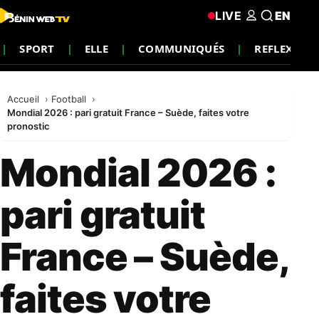
LIVE
EN
SPORT
ELLE
COMMUNIQUÉS
REFLEXION
Accueil
Football
Mondial 2026 : pari gratuit France – Suède, faites votre
pronostic
Mondial 2026 :
pari gratuit
France – Suède,
faites votre