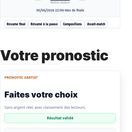
MetLife Stadium
30/06/2026 22:00
·
16es de finale
Resume final
Résumé à la pause
Compositions
Avant-match
Votre pronostic
PRONOSTIC GRATUIT
Faites votre choix
Sans argent réel, avec classement des lecteurs.
Résultat validé