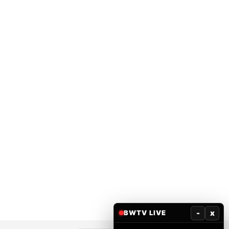
-
x
BWTV LIVE