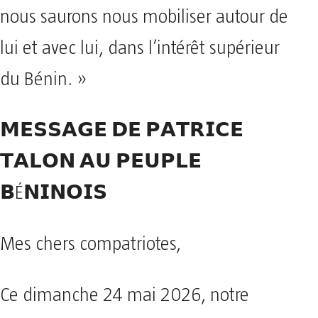
nous saurons nous mobiliser autour de
lui et avec lui, dans l’intérêt supérieur
du Bénin. »
𝗠𝗘𝗦𝗦𝗔𝗚𝗘 𝗗𝗘 𝗣𝗔𝗧𝗥𝗜𝗖𝗘
𝗧𝗔𝗟𝗢𝗡 𝗔𝗨 𝗣𝗘𝗨𝗣𝗟𝗘
𝗕É𝗡𝗜𝗡𝗢𝗜𝗦
Mes chers compatriotes,
Ce dimanche 24 mai 2026, notre