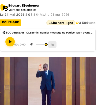
Edouard Djogbénou
Voir tous ses articles
Le 21 mai 2026 à 07:14
•
MàJ le 21 mai 2026
POLITIQUE
↓
Lire hors-ligne
3 586
vues
🎧 ÉCOUTER L'ARTICLE
Bénin: dernier message de Patrice Talon avant son départ du pouvoir
🔊
0:00
/
0:00
1x