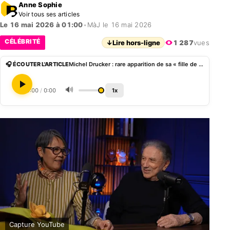
Anne Sophie
Voir tous ses articles
Le 16 mai 2026 à 01:00
•
MàJ le 16 mai 2026
CÉLÉBRITÉ
↓
Lire hors-ligne
1 287
vues
🎧 ÉCOUTER L'ARTICLE
Michel Drucker : rare apparition de sa « fille de cœur », Yleng Kem
🔊
0:00
/
0:00
1x
Capture YouTube