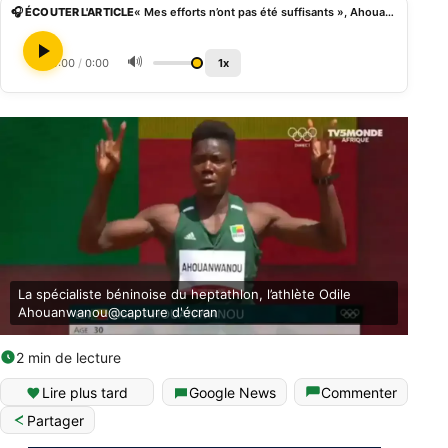
🎧 ÉCOUTER L'ARTICLE
« Mes efforts n’ont pas été suffisants », Ahouanwanou sur sa non-qualification aux JO 2024
🔊
0:00
/
0:00
1x
La spécialiste béninoise du heptathlon, l’athlète Odile
Ahouanwanou@capture d'écran
2 min de lecture
Lire plus tard
Google News
Commenter
Partager