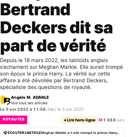
Bertrand
Deckers dit sa
part de vérité
Depuis le 18 mars 2022, les tabloïds anglais
s’acharnent sur Meghan Markle. Elle aurait trompé
son époux le prince Harry. La vérité sur cette
affaire a été dévoilée par Bertrand Deckers,
spécialiste des questions de royauté.
Angèle M. ADANLE
Voir tous ses articles
Le 5 avr 2022 à 11:54
•
MàJ le 5 avr 2022
ROYAUTÉS
↓
Lire hors-ligne
1 333
vues
🎧 ÉCOUTER L'ARTICLE
Meghan Markle a-t-elle trompé le prince HarryÂ ? Bertrand Deckers dit sa part de vérité