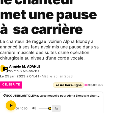
met une pause
à sa carrière
Le chanteur de reggae ivoirien Alpha Blondy a
annoncé à ses fans avoir mis une pause dans sa
carrière musicale des suites d’une opération
chirurgicale au niveau d’une corde vocale.
Angèle M. ADANLE
Voir tous ses articles
Le 25 jan 2023 à 01:41
•
MàJ le 26 jan 2023
CÉLÉBRITÉ
↓
Lire hors-ligne
330
vues
🎧 ÉCOUTER L'ARTICLE
Mauvaise nouvelle pour Alpha Blondy: le chanteur met une pause à sa carrière
🔊
0:00
/
0:00
1x