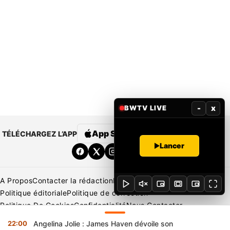
-
x
BWTV LIVE
App Store
Google Play
TÉLÉCHARGEZ L’APP
Lancer
A Propos
Contacter la rédaction
Rédaction
Mentions légales
Politique éditoriale
Politique de correction
Politique De Cookies
Confidentialité
Nous Contacter
Applications
BeNews | France
BeNews | Ivoire
22:00
Angelina Jolie : James Haven dévoile son