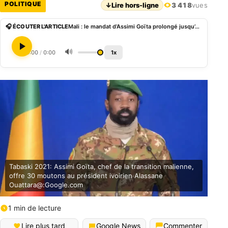
POLITIQUE
↓
Lire hors-ligne
3 418
vues
🎧 ÉCOUTER L'ARTICLE
Mali : le mandat d’Assimi Goïta prolongé jusqu’en 2030
🔊
0:00
/
0:00
1x
Tabaski 2021: Assimi Goïta, chef de la transition malienne,
offre 30 moutons au président ivoirien Alassane
Ouattara@:Google.com
1 min de lecture
Lire plus tard
Google News
Commenter