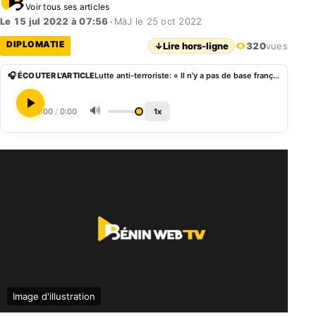
Voir tous ses articles
Le 15 jul 2022 à 07:56
•
MàJ le 25 oct 2022
DIPLOMATIE
↓
Lire hors-ligne
320
vues
🎧 ÉCOUTER L'ARTICLE
Lutte anti-terroriste: « Il n’y a pas de base française au Bénin », Marc Vizy
🔊
0:00
/
0:00
1x
Image d'illustration