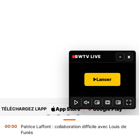
-
x
BWTV LIVE
Lancer
App Store
Google Play
TÉLÉCHARGEZ L’APP
00:00
Patrice Laffont : collaboration difficile avec Louis de
Funès
A Propos
Contacter la rédaction
Rédaction
Mentions légales