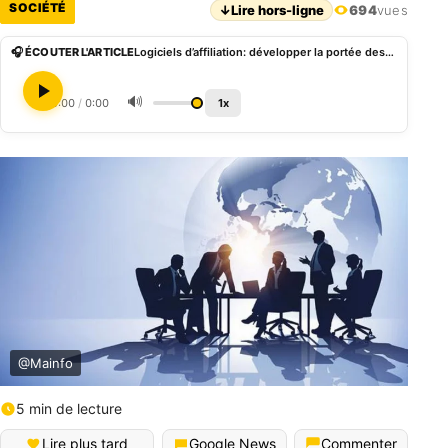
SOCIÉTÉ
↓
Lire hors-ligne
694
vues
🎧 ÉCOUTER L'ARTICLE
Logiciels d’affiliation: développer la portée des entreprises grâce aux partenariats
🔊
0:00
/
0:00
1x
@Mainfo
5 min de lecture
Lire plus tard
Google News
Commenter