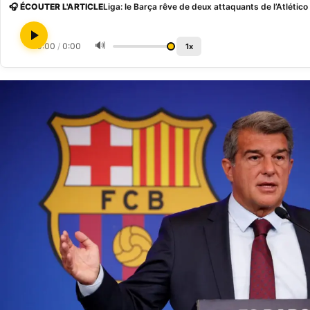
🎧 ÉCOUTER L'ARTICLE
Liga: le Barça rêve de deux attaquants de l’Atlétic
🔊
0:00
/
0:00
1x