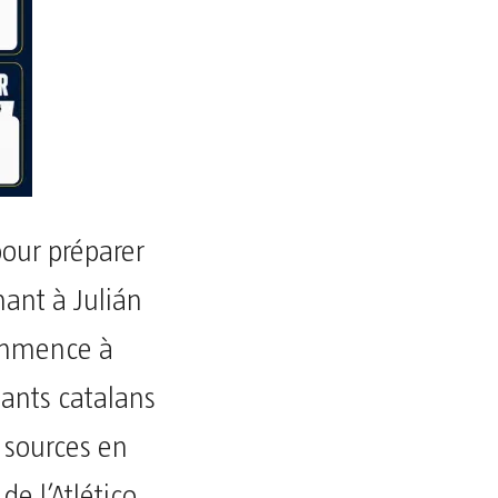
pour préparer
nant à Julián
commence à
eants catalans
s sources en
de l’Atlético