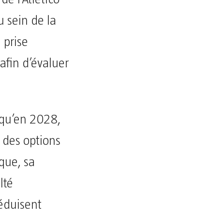
u sein de la
 prise
afin d’évaluer
squ’en 2028,
i des options
que, sa
lté
séduisent