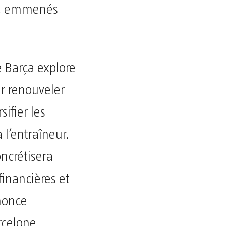
is, emmenés
e Barça explore
r renouveler
sifier les
à l’entraîneur.
oncrétisera
financières et
nnonce
rcelone