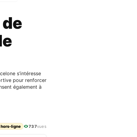
e de
de
celone s’intéresse
ortive pour renforcer
ensent également à
 hors-ligne
737
vues