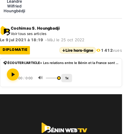
Léandre
Wilfried
Houngbédji
Cochimau S. Houngbadji
Voir tous ses articles
Le 9 jul 2021 à 18:19
•
MàJ le 25 oct 2022
DIPLOMATIE
↓
Lire hors-ligne
1 412
vues
🎧 ÉCOUTER L'ARTICLE
« Les relations entre le Bénin et la France sont au beau fixe », Wilfried Léandre Houngbédji
🔊
0:00
/
0:00
1x