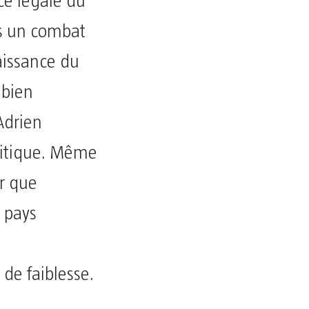
ce légale du
as un combat
aissance du
 bien
Adrien
litique. Même
er que
s pays
 de faiblesse.