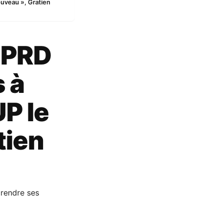
nouveau », Gratien
u PRD
s à
UP le
tien
rendre ses