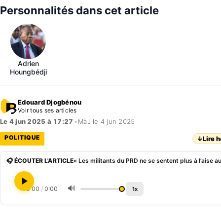
Personnalités dans cet article
Adrien
Houngbédji
Edouard Djogbénou
Voir tous ses articles
Le 4 jun 2025 à 17:27
•
MàJ le 4 jun 2025
POLITIQUE
↓
Lire h
🎧 ÉCOUTER L'ARTICLE
🔊
0:00
/
0:00
1x