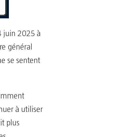
4 juin 2025 à
re général
ne se sentent
écemment
uer à utiliser
it plus
es