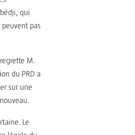
bédji, qui
e peuvent pas
 regrette M.
tion du PRD a
her sur une
Renouveau.
rtaine. Le