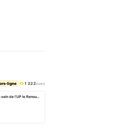
ors-ligne
1 222
vues
« Les militants du PRD ne se sentent plus à l’aise au sein de l’UP le Renouveau », Gratien Ahouanmenou