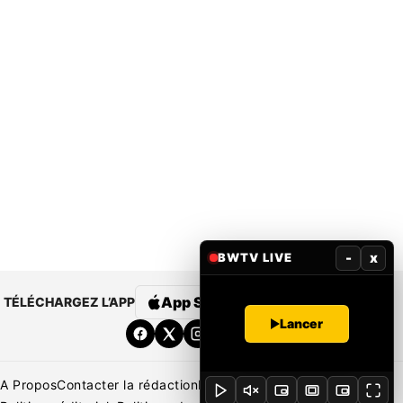
-
x
BWTV LIVE
App Store
Google Play
TÉLÉCHARGEZ L’APP
Lancer
A Propos
Contacter la rédaction
Rédaction
Mentions légales