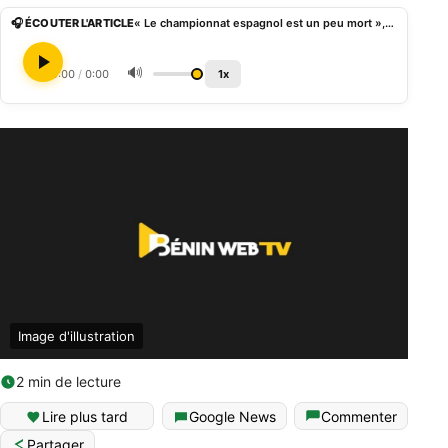
🎧 ÉCOUTER L'ARTICLE
« Le championnat espagnol est un peu mort », Al-Khelaà¯fi cartonne Javier Tebas et le Real Madrid
🔊
0:00
/
0:00
1x
Image d'illustration
2 min de lecture
Lire plus tard
Google News
Commenter
Partager