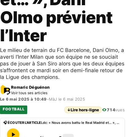
Olmo prévient
l’Inter
Le milieu de terrain du FC Barcelone, Dani Olmo, a
averti l’Inter Milan que son équipe ne se souciait
pas de jouer à San Siro alors que les deux équipes
s’affrontent ce mardi soir en demi-finale retour de
la Ligue des champions.
Romaric Déguénon
Voir tous ses articles
Le 6 mai 2025 à 10:49
•
MàJ le 6 mai 2025
FOOTBALL
↓
Lire hors-ligne
714
vues
🎧 ÉCOUTER L'ARTICLE
Ldc: « Nous avons battu le Real Madrid et… », Dani Olmo prévient l’Inter