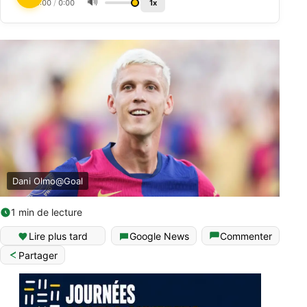
🔊
0:00
/
0:00
1x
Dani Olmo@Goal
1 min de lecture
Lire plus tard
Google News
Commenter
Partager