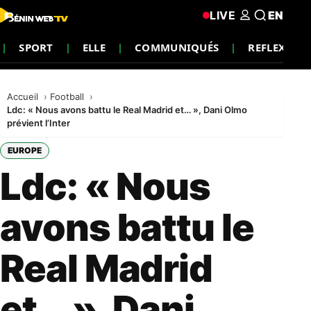
LIVE
EN
SPORT
ELLE
COMMUNIQUÉS
REFLEXION
Accueil
Football
Ldc: « Nous avons battu le Real Madrid et… », Dani Olmo
prévient l’Inter
EUROPE
Ldc: « Nous
avons battu le
Real Madrid
et… », Dani