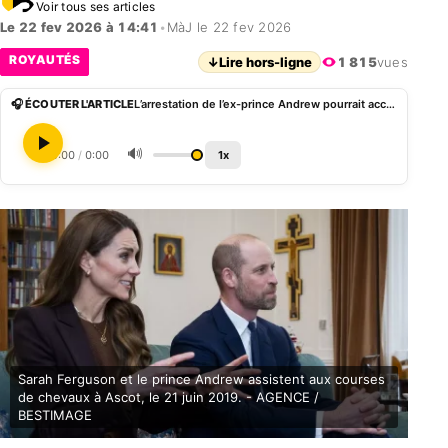
Voir tous ses articles
Le 22 fev 2026 à 14:41
•
MàJ le 22 fev 2026
ROYAUTÉS
↓
Lire hors-ligne
1 815
vues
🎧 ÉCOUTER L'ARTICLE
L’arrestation de l’ex-prince Andrew pourrait accélérer l’accession de Kate Middleton et William au trône
🔊
0:00
/
0:00
1x
Sarah Ferguson et le prince Andrew assistent aux courses
de chevaux à Ascot, le 21 juin 2019. - AGENCE /
BESTIMAGE