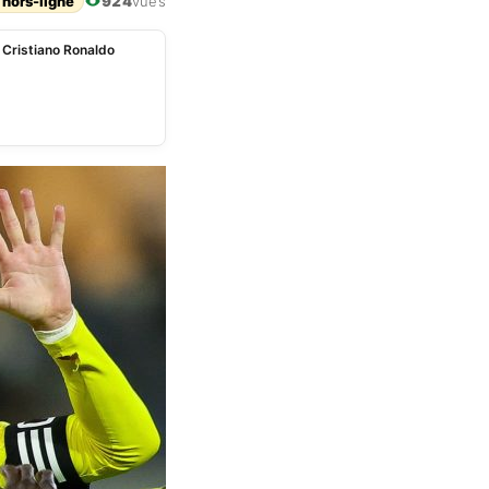
 hors-ligne
924
vues
r Cristiano Ronaldo