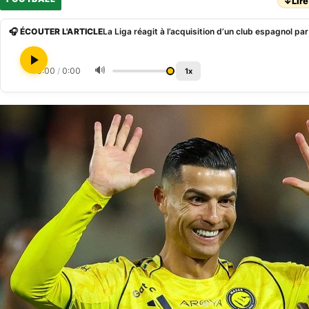
↓
Lire
🎧 ÉCOUTER L'ARTICLE
La Liga réagit à l’acquisition d’un club espagnol pa
🔊
0:00
/
0:00
1x