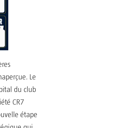
ères
naperçue. Le
ital du club
iété CR7
uvelle étape
tégique qui