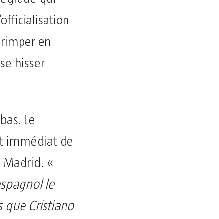
officialisation
 grimper en
se hisser
bas. Le
act immédiat de
l Madrid. «
espagnol le
s que Cristiano