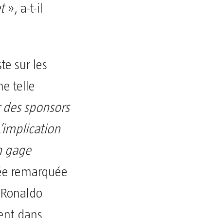
et
», a-t-il
te sur les
e telle
ir des sponsors
L’implication
un gage
rée remarquée
o Ronaldo
ent dans